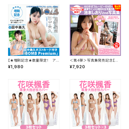
【★増刷記念★数量限定！ アイ
＜第4弾＞写真集発売記念【撮
ドル工房オリジナル田中美久ポ
影オフムービーDVD＆直筆サイ
¥1,980
¥7,920
ストカード付きBOMB Premiu
ン入り超BIG生写真付き池本し
m】
おりセカンド写真集】