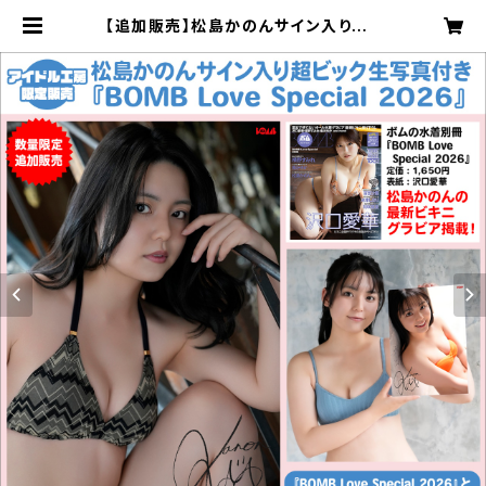
【追加販売】松島かのんサイン入り超B
IG生写真付き別冊『BOMB Love Sp
ecial2026』<C> | ボムアイドル工
房Z