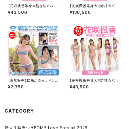
【花咲楓香等身大抱き枕カバー3
【花咲楓香等身大抱き枕カバー3
枚セット ※サインなし】
枚セット×3 ※サインなし】
¥43,500
¥130,500
【追加販売】松島かのんサイン入
【花咲楓香等身大抱き枕カバー3
り超BIG生写真付き別冊『BOM
枚セット ※直筆サイン入り】
¥2,750
¥43,500
B Love Special2026』<B>
CATEGORY
特大生写真付きBOMB Love Special 2026