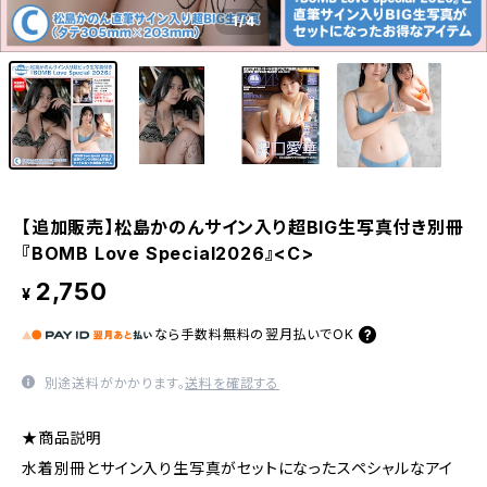
1
/4
【追加販売】松島かのんサイン入り超BIG生写真付き別冊
『BOMB Love Special2026』<C>
2,750
¥
なら
手数料無料の
翌月払いでOK
別途送料がかかります。
送料を確認する
★商品説明
水着別冊とサイン入り生写真がセットになったスペシャルなアイ