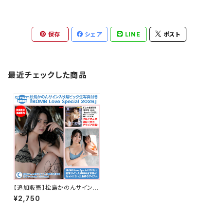
保存
シェア
LINE
ポスト
最近チェックした商品
【追加販売】松島かのんサイン入
り超BIG生写真付き別冊『BOM
¥2,750
B Love Special2026』<C>